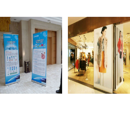
More
Mo