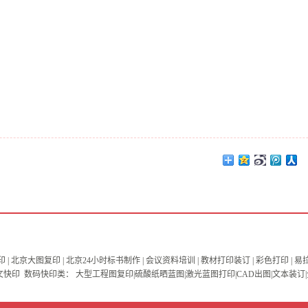
More
 | 北京大图复印 | 北京24小时标书制作 | 会议资料培训 | 教材打印装订 | 彩色打印 
小时图文快印 数码快印类： 大型工程图复印|硫酸纸晒蓝图|激光蓝图打印|CAD出图|文本装