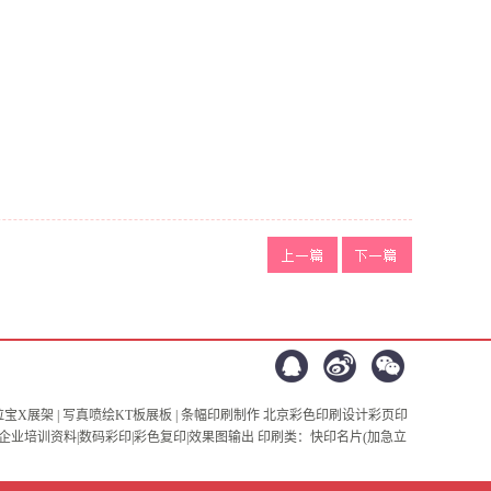
上
下
一篇：
好质
一篇：
好质
量的样本印
量的样本印
刷能为公司
刷能为公司
形象增分
形象增分
| 易拉宝X展架 | 写真喷绘KT板展板 | 条幅印刷制作 北京彩色印刷设计彩页印
订|企业培训资料|数码彩印|彩色复印|效果图输出 印刷类：快印名片(加急立