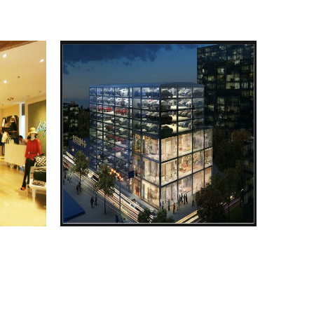
re
More